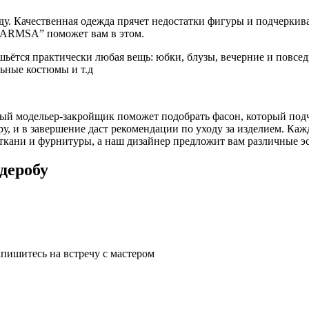
ду. Качественная одежда прячет недостатки фигуры и подчеркив
е “ARMSA” поможет вам в этом.
 шьётся практически любая вещь: юбки, блузы, вечерние и повсе
льные костюмы и т.д
 модельер-закройщик поможет подобрать фасон, который подче
у, и в завершение даст рекомендации по уходу за изделием. Ка
 ткани и фурнитуры, а наш дизайнер предложит вам различные 
деробу
апишитесь на встречу с мастером